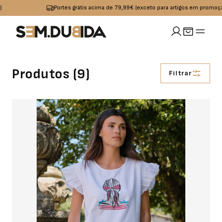
Portes grátis acima de 79,99€ (exceto para artigos em promoção)
MULHER
Produtos (
9
)
Filtrar
idades
io
Calçado
Acessórios
omoções
Jeans
Sapatilhas
Boxers
OUTLET
Calças
Sandalias I
Bolsas
Chinelos
Calções
Bones
s
Praia
Cintos
Casacos
Meias