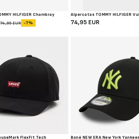
TOMMY HILFIGER Chambray
Alpercatas TOMMY HILFIGER Vu
74,95 EUR
-7%
74,95 EUR
ouseMark FlexFit Tech
Boné NEW ERA New York Yankee