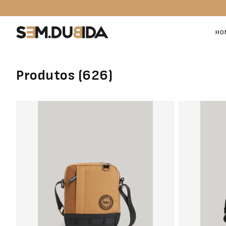
HO
Produtos (
626
)