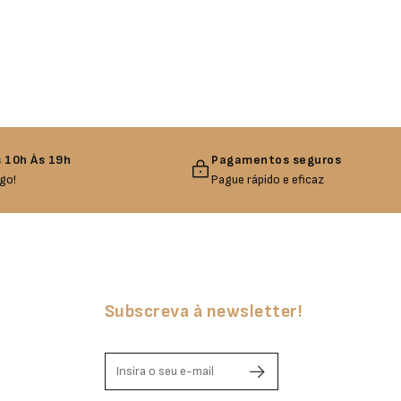
 10h Às 19h
Pagamentos seguros
go!
Pague rápido e eficaz
Subscreva à newsletter!