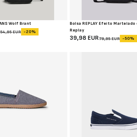
EANS Wolf Brant
Bolsa REPLAY Efeito Martelado 
R
Replay
-20%
54,95 EUR
39,98 EUR
-50%
79,95 EUR