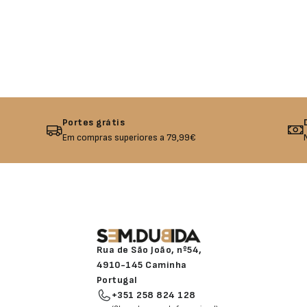
Portes grátis
Em compras superiores a 79,99€
Rua de São João, nº54,
4910-145 Caminha
Portugal
+351 258 824 128