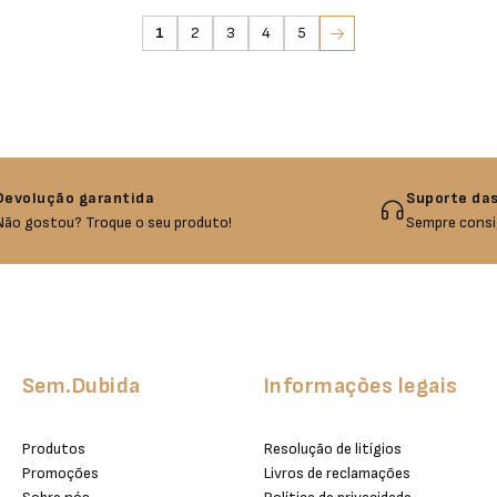
1
2
3
4
5
Devolução garantida
Suporte das
Não gostou? Troque o seu produto!
Sempre consi
Sem.Dubida
Informações legais
Produtos
Resolução de litígios
Promoções
Livros de reclamações