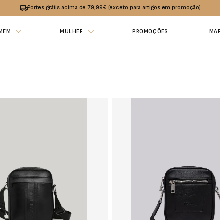
Portes grátis acima de 79,99€ (exceto para artigos em promoção)
MEM
MULHER
PROMOÇÕES
MA