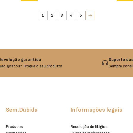
1
2
3
4
5
Devolução garantida
Suporte das
Não gostou? Troque o seu produto!
Sempre consi
Sem.Dubida
Informações legais
Produtos
Resolução de litígios