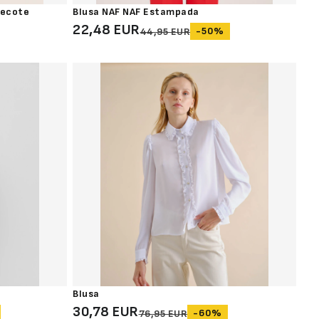
Decote
Blusa NAF NAF Estampada
22,48 EUR
-50%
44,95 EUR
Blusa
30,78 EUR
-60%
76,95 EUR