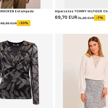
 BRACKEN Estampada
Alpercatas TOMMY HILFIGER C
69,70 EUR
-7%
74,95 EUR
R
-50%
69,95 EUR