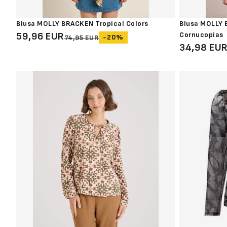
Blusa MOLLY BRACKEN Tropical Colors
Blusa MOLLY
59,96 EUR
Cornucopias
-20%
74,95 EUR
34,98 EU