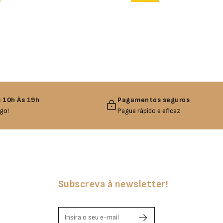
 10h Às 19h
Pagamentos seguros
go!
Pague rápido e eficaz
Subscreva à newsletter!