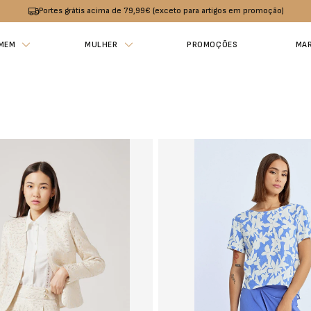
Portes grátis acima de 79,99€ (exceto para artigos em promoção)
MEM
MULHER
PROMOÇÕES
MA