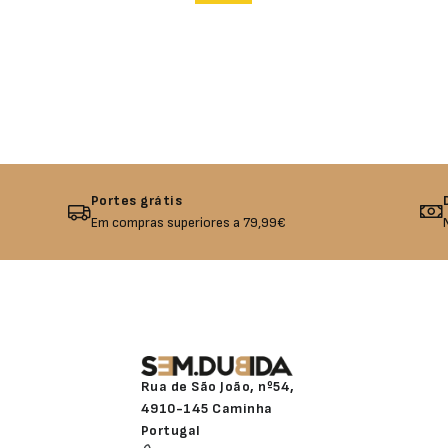
Portes grátis
Em compras superiores a 79,99€
Rua de São João, nº54,
4910-145 Caminha
Portugal