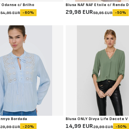
 Odanse c/ Brilho
Blusa NAF NAF Etoile c/ Renda 
R
29,98 EUR
-60%
-50%
54,95 EUR
59,95 EUR
ennyo Bordada
Blusa ONLY Divya Life Decote V
R
14,99 EUR
-20%
-50%
29,99 EUR
29,99 EUR