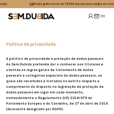
Portes grátis acima de 79,99€ (exceto para artigos em promoção)
MULHER
idades
io
Calçado
Acessórios
Política de privacidade
omoções
Jeans
Sapatilhas
Boxers
OUTLET
A política de privacidade e proteção de dados pessoais
da Sem.Dubida pretende dar a conhecer aos titulares e
Calças
Sandalias I
Bolsas
utentes as regras gerais de tratamento de dados
pessoais e categorias especiais de dados pessoais, os
Chinelos
Calções
Bones
quais são recolhidos e tratados no estrito respeito e
cumprimento do disposto na legislação de proteção de
s
Praia
Cintos
dados pessoais em vigor em cada momento,
nomeadamente o Regulamento (UE) 2016/679 do
Parlamento Europeu e do Conselho, de 27 de abril de 2016
Casacos
Meias
(doravante designado por RGPD).