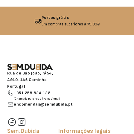
Portes grátis
Em compras superiores a 79,99€
Rua de São João, nº54,
4910-145 Caminha
Portugal
+351 258 824 128
(Chamada para rede fixa nacional)
encomendas@semdubida.pt
Sem.Dubida
Informações legais