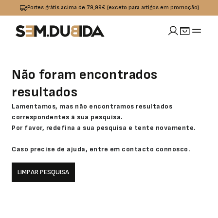
Portes grátis acima de 79,99€ (exceto para artigos em promoção)
MULHER
Não foram encontrados
idades
io
Calçado
Acessórios
resultados
omoções
Jeans
Sapatilhas
Boxers
OUTLET
Lamentamos, mas não encontramos resultados
correspondentes à sua pesquisa.
Calças
Sandalias I
Bolsas
Por favor, redefina a sua pesquisa e tente novamente.
Chinelos
Caso precise de ajuda, entre em contacto connosco.
Calções
Bones
LIMPAR PESQUISA
s
Praia
Cintos
Casacos
Meias