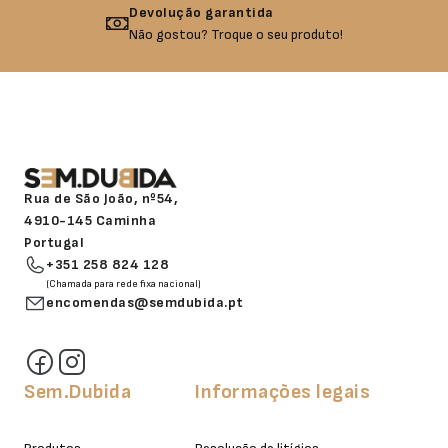
Devolução garantida
Não gostou? Troque o seu produto!
Rua de São João, nº54,
4910-145 Caminha
Portugal
+351 258 824 128
(Chamada para rede fixa nacional)
encomendas@semdubida.pt
Sem.Dubida
Informações legais