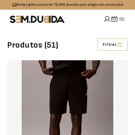
Portes grátis acima de 79,99€ (exceto para artigos em promoção)
MULHER
Produtos (
51
)
Filtrar
idades
io
Calçado
Acessórios
omoções
Jeans
Sapatilhas
Boxers
OUTLET
Calças
Sandalias I
Bolsas
Chinelos
Calções
Bones
s
Praia
Cintos
Casacos
Meias