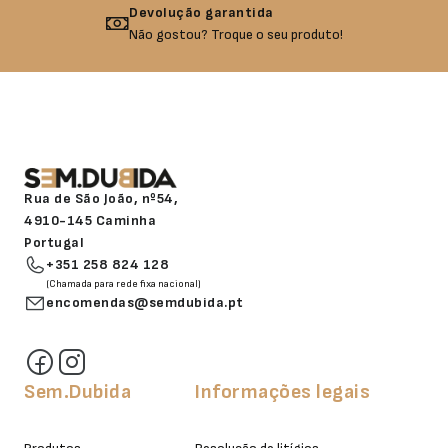
Devolução garantida
Não gostou? Troque o seu produto!
Rua de São João, nº54,
4910-145 Caminha
Portugal
+351 258 824 128
(Chamada para rede fixa nacional)
encomendas@semdubida.pt
Sem.Dubida
Informações legais