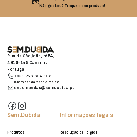
Não gostou? Troque o seu produto!
Rua de São João, nº54,
4910-145 Caminha
Portugal
+351 258 824 128
(Chamada para rede fixa nacional)
encomendas@semdubida.pt
Sem.Dubida
Informações legais
Produtos
Resolução de litígios