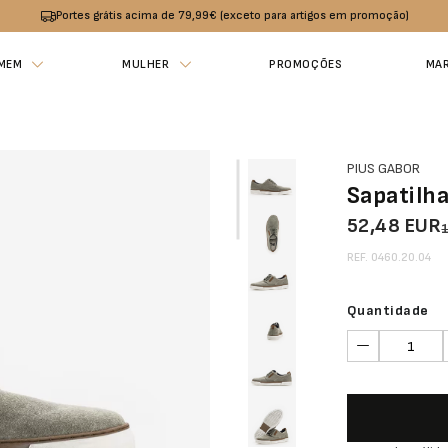
Portes grátis acima de 79,99€ (exceto para artigos em promoção)
MEM
MULHER
PROMOÇÕES
MA
PIUS GABOR
Sapatilh
52,48 EUR
REF. 0460.20.04
Quantidade