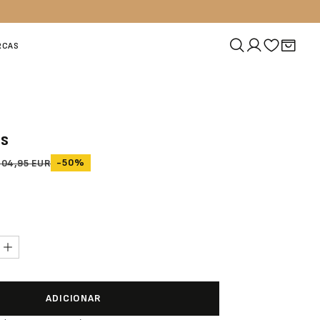
RCAS
as
-50%
104,95 EUR
ADICIONAR