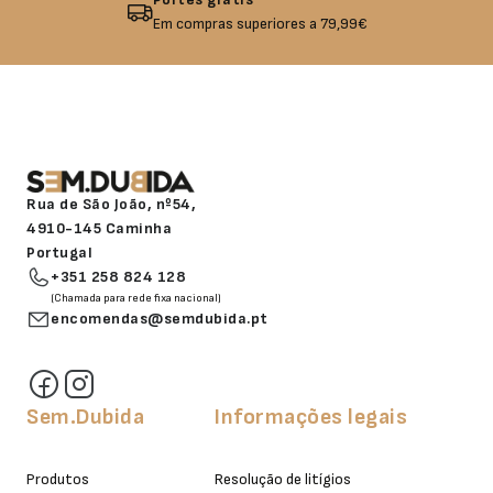
Em compras superiores a 79,99€
Rua de São João, nº54,
4910-145 Caminha
Portugal
+351 258 824 128
(Chamada para rede fixa nacional)
encomendas@semdubida.pt
Sem.Dubida
Informações legais
Produtos
Resolução de litígios