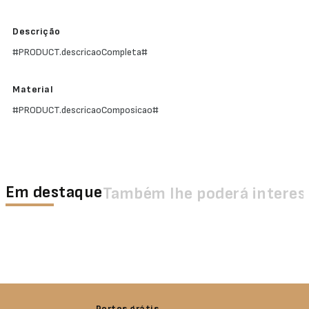
Descrição
#PRODUCT.descricaoCompleta#
Material
#PRODUCT.descricaoComposicao#
Em destaque
Também lhe poderá interes
Portes grátis