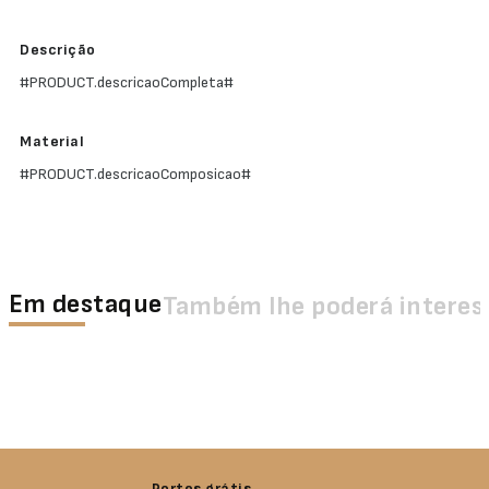
Descrição
#PRODUCT.descricaoCompleta#
Material
#PRODUCT.descricaoComposicao#
Em destaque
Também lhe poderá interes
Portes grátis