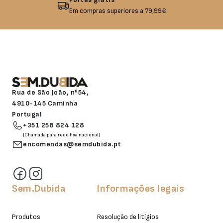
Em compras superiores a 79,99€
Rua de São João, nº54,
4910-145 Caminha
Portugal
+351 258 824 128
(Chamada para rede fixa nacional)
encomendas@semdubida.pt
Sem.Dubida
Informações legais
Produtos
Resolução de litígios