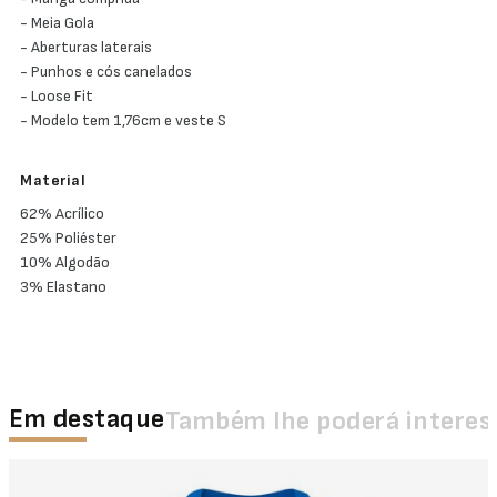
- Meia Gola
- Aberturas laterais
- Punhos e cós canelados
- Loose Fit
- Modelo tem 1,76cm e veste S
Material
62% Acrílico
25% Poliéster
10% Algodão
3% Elastano
Em destaque
Também lhe poderá interes