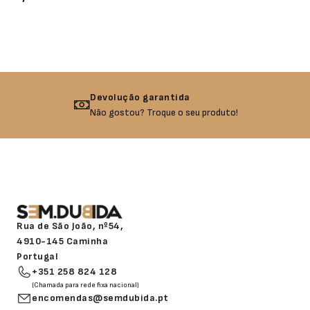
Devolução garantida
Não gostou? Troque o seu produto!
Rua de São João, nº54,
4910-145 Caminha
Portugal
+351 258 824 128
(Chamada para rede fixa nacional)
encomendas@semdubida.pt