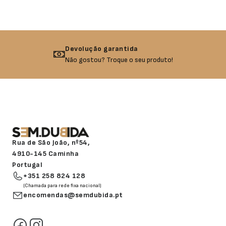
Devolução garantida
Não gostou? Troque o seu produto!
Rua de São João, nº54,
4910-145 Caminha
Portugal
+351 258 824 128
(Chamada para rede fixa nacional)
encomendas@semdubida.pt