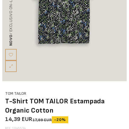
/ EXCLUSIVO ON-LINE
NOVO
TOM TAILOR
T-Shirt TOM TAILOR Estampada
Organic Cotton
14,39 EUR
-20%
17,99 EUR
REF. 1045534