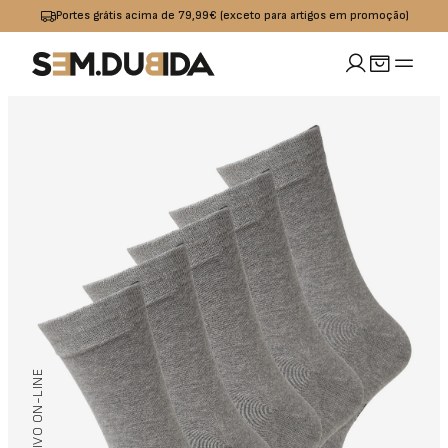
Portes grátis acima de 79,99€ (exceto para artigos em promoção)
MULHER
idades
io
Calçado
Acessórios
omoções
Jeans
Sapatilhas
Boxers
OUTLET
Calças
Sandalias I
Bolsas
Chinelos
Calções
Bones
s
Praia
Cintos
/ EXCLUSIVO ON-LINE
Casacos
Meias