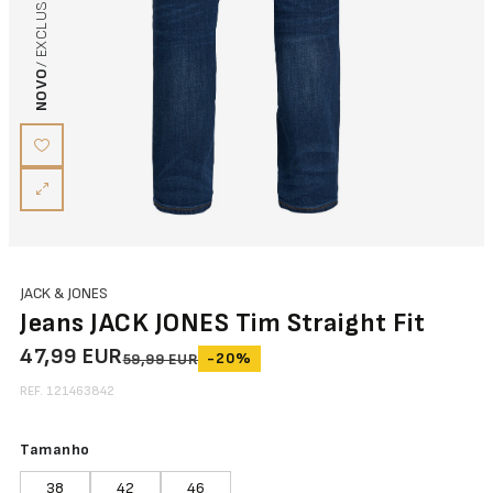
NOVO
JACK & JONES
Jeans JACK JONES Tim Straight Fit
47,99 EUR
-20%
59,99 EUR
REF. 121463842
Tamanho
38
42
46