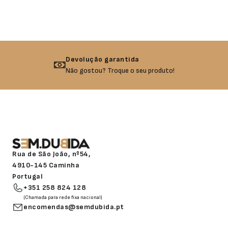
Devolução garantida
Não gostou? Troque o seu produto!
Rua de São João, nº54,
4910-145 Caminha
Portugal
+351 258 824 128
(Chamada para rede fixa nacional)
encomendas@semdubida.pt