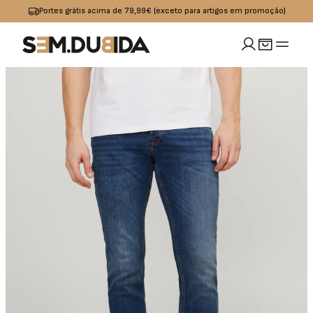
Portes grátis acima de 79,99€ (exceto para artigos em promoção)
MULHER
idades
io
Calçado
Acessórios
omoções
Jeans
Sapatilhas
Boxers
OUTLET
Calças
Sandalias I
Bolsas
Chinelos
Calções
Bones
s
Praia
Cintos
Casacos
Meias