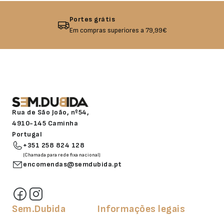
Devolução garantida
,99€
Não gostou? Troque o seu p
Rua de São João, nº54,
4910-145 Caminha
Portugal
+351 258 824 128
(Chamada para rede fixa nacional)
encomendas@semdubida.pt
Sem.Dubida
Informações legais