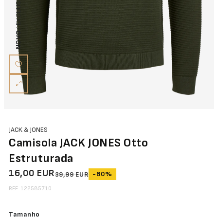
NOVO
JACK & JONES
Camisola JACK JONES Otto
Estruturada
16,00 EUR
-60%
39,99 EUR
REF. 122585710
Tamanho