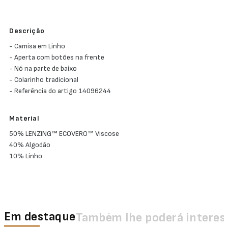
Descrição
- Camisa em Linho
- Aperta com botões na frente
- Nó na parte de baixo
- Colarinho tradicional
- Referência do artigo 14096244
Material
50% LENZING™ ECOVERO™ Viscose
40% Algodão
10% Linho
Em destaque
Também lhe poderá interes