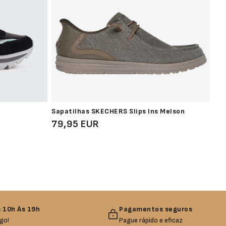
Sapatilhas SKECHERS Slips Ins Melson
Sap
79,95 EUR
10
 10h Às 19h
Pagamentos seguros
go!
Pague rápido e eficaz