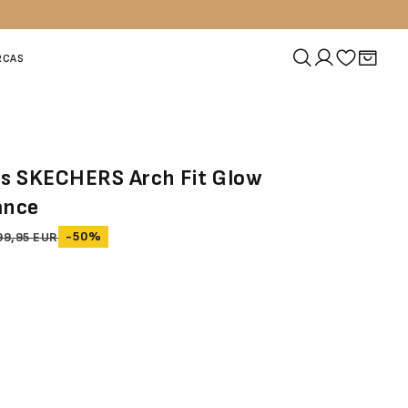
RCAS
as SKECHERS Arch Fit Glow
ance
-50%
99,95 EUR