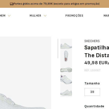
Portes grátis acima de 79,99€ (exceto para artigos em promoção)
MEM
MULHER
PROMOÇÕES
MA
SKECHERS
Sapatilh
The Dist
49,98 EUR
REF. 150067
Tamanho
39
Quantidade