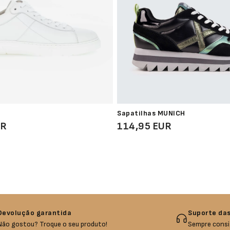
Sapatilhas MUNICH
UR
114,95 EUR
Devolução garantida
Suporte das
Não gostou? Troque o seu produto!
Sempre consi