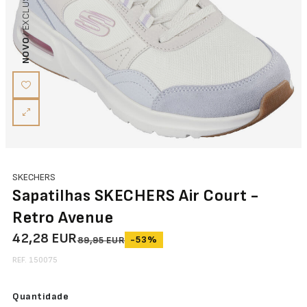
NOVO
SKECHERS
Sapatilhas SKECHERS Air Court -
Retro Avenue
42,28 EUR
-53%
89,95 EUR
REF. 150075
Quantidade