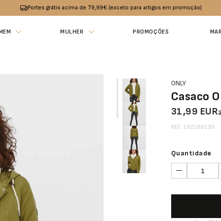
Portes grátis acima de 79,99€ (exceto para artigos em promoção)
MEM
MULHER
PROMOÇÕES
MA
ONLY
Casaco O
31,99 EUR
REF. 152186130
Quantidade