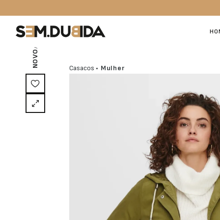
/ EXCLUSIVO ON-LINE
HO
NOVO
Casacos
• Mulher