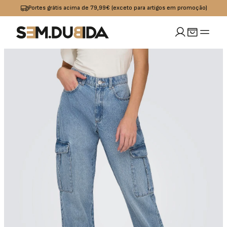
Portes grátis acima de 79,99€ (exceto para artigos em promoção)
MULHER
idades
io
Calçado
Acessórios
omoções
Jeans
Sapatilhas
Boxers
OUTLET
Calças
Sandalias I
Bolsas
Chinelos
Calções
Bones
s
Praia
Cintos
Casacos
Meias