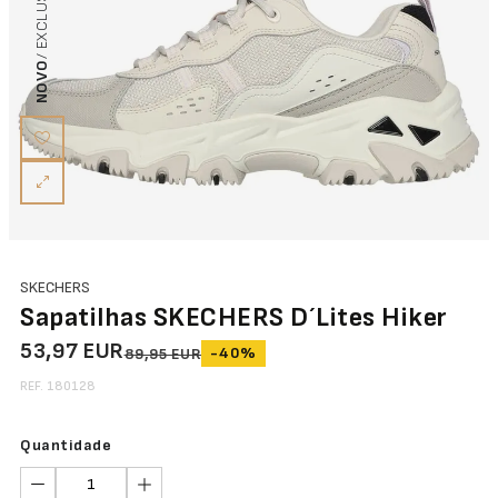
NOVO
SKECHERS
Sapatilhas SKECHERS D´Lites Hiker
53,97 EUR
-40%
89,95 EUR
REF. 180128
Quantidade