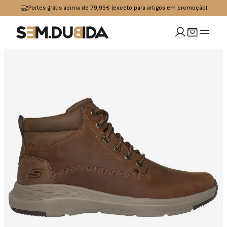
Portes grátis acima de 79,99€ (exceto para artigos em promoção)
MULHER
idades
io
Calçado
Acessórios
omoções
Jeans
Sapatilhas
Boxers
OUTLET
Calças
Sandalias I
Bolsas
Chinelos
Calções
Bones
s
Praia
Cintos
Casacos
Meias