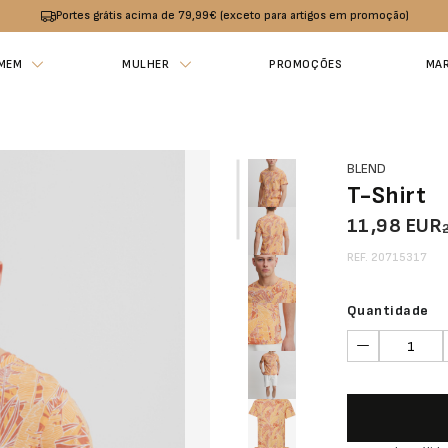
Portes grátis acima de 79,99€ (exceto para artigos em promoção)
MEM
MULHER
PROMOÇÕES
MA
BLEND
T-Shirt
11,98 EUR
REF. 20715317
Quantidade