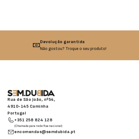
Devolução garantida
Não gostou? Troque o seu produto!
Rua de São João, nº54,
4910-145 Caminha
Portugal
+351 258 824 128
(Chamada para rede fixa nacional)
encomendas@semdubida.pt