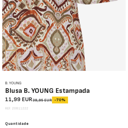
/ EXCLUSIVO ON-LINE
NOVO
B. YOUNG
Blusa B. YOUNG Estampada
11,99 EUR
-70%
39,95 EUR
REF. 20811222
Quantidade