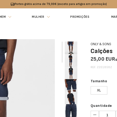
Portes grátis acima de 79,99€ (exceto para artigos em promoção)
MEM
MULHER
PROMOÇÕES
MA
ONLY & SONS
Calções
25,00 EUR
REF. 22018582
Tamanho
XL
Quantidade