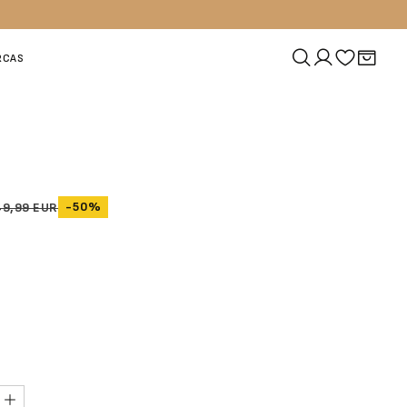
RCAS
-50%
49,99 EUR