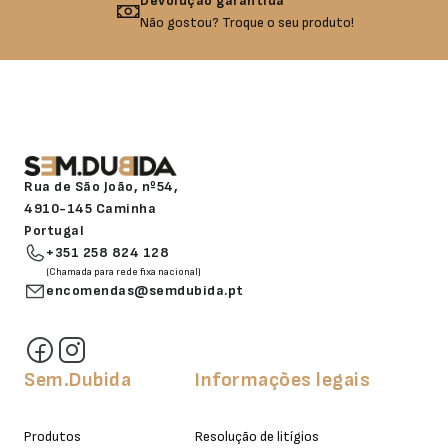
Devolução garantida
Não gostou? Troque o seu produto!
Rua de São João, nº54,
4910-145 Caminha
Portugal
+351 258 824 128
(Chamada para rede fixa nacional)
encomendas@semdubida.pt
Sem.Dubida
Informações legais
Produtos
Resolução de litígios