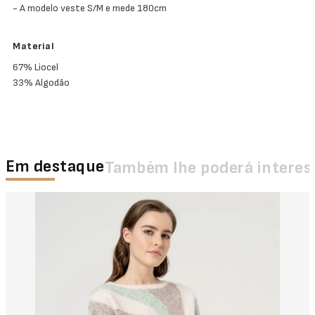
- A modelo veste S/M e mede 180cm
Material
67% Liocel
33% Algodão
Em destaque
Também lhe poderá interes