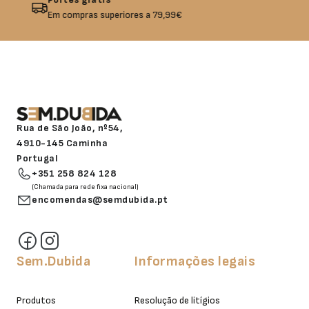
Não gostou? Troque o seu produto!
Rua de São João, nº54,
4910-145 Caminha
Portugal
+351 258 824 128
(Chamada para rede fixa nacional)
encomendas@semdubida.pt
Sem.Dubida
Informações legais
Produtos
Resolução de litígios