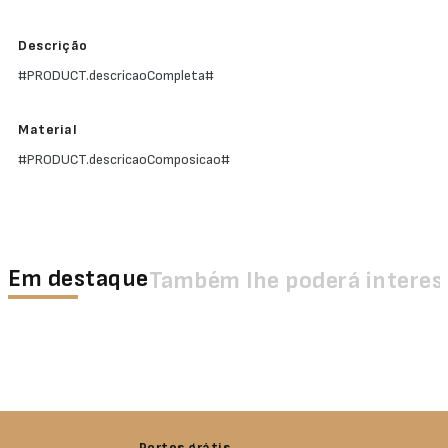
Descrição
#PRODUCT.descricaoCompleta#
Material
#PRODUCT.descricaoComposicao#
Em destaque
Também lhe poderá interes
Portes grátis