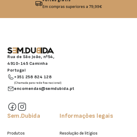
Em compras superiores a 79,99€
Rua de São João, nº54,
4910-145 Caminha
Portugal
+351 258 824 128
(Chamada para rede fixa nacional)
encomendas@semdubida.pt
Sem.Dubida
Informações legais
Produtos
Resolução de litígios