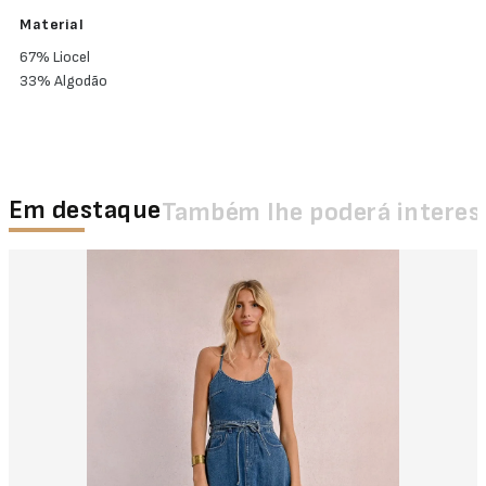
Material
67% Liocel
33% Algodão
Em destaque
Também lhe poderá interes