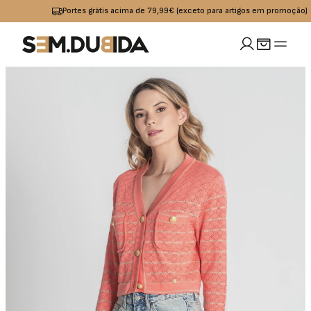
Portes grátis acima de 79,99€ (exceto para artigos em promoção)
MULHER
idades
io
Calçado
Acessórios
omoções
Jeans
Sapatilhas
Boxers
OUTLET
Calças
Sandalias I
Bolsas
Chinelos
Calções
Bones
s
Praia
Cintos
Casacos
Meias