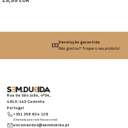
29,99 EUR
Devolução garantida
Não gostou? Troque o seu produto!
Rua de São João, nº54,
4910-145 Caminha
Portugal
+351 258 824 128
(Chamada para rede fixa nacional)
encomendas@semdubida.pt