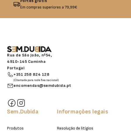
Devolução garantida
Não gostou? Troque o seu produto!
Rua de São João, nº54,
4910-145 Caminha
Portugal
+351 258 824 128
(Chamada para rede fixa nacional)
encomendas@semdubida.pt
Sem.Dubida
Informações legais
Produtos
Resolução de litígios