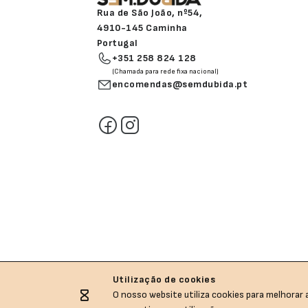
Rua de São João, nº54,
4910-145 Caminha
Portugal
+351 258 824 128
(Chamada para rede fixa nacional)
encomendas@semdubida.pt
Utilização de cookies
O nosso website utiliza cookies para melhorar a
Sem.Dubida © All rights reserved.