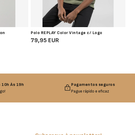
ion
Polo REPLAY Color Vintage c/ Logo
Pol
79,95 EUR
59
 10h Às 19h
Pagamentos seguros
go!
Pague rápido e eficaz