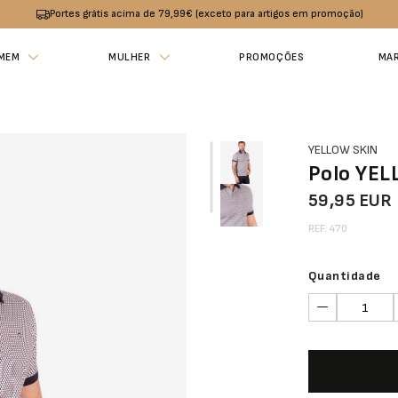
Portes grátis acima de 79,99€ (exceto para artigos em promoção)
MEM
MULHER
PROMOÇÕES
MA
YELLOW SKIN
Polo YE
59,95 EUR
REF. 470
Quantidade