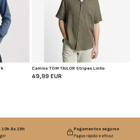
rk
Camisa TOM TAILOR Stripes Linho
Cam
49,99 EUR
74
 10h Às 19h
Pagamentos seguros
go!
Pague rápido e eficaz