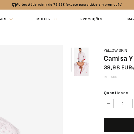
Portes grátis acima de 79,99€ (exceto para artigos em promoção)
MEM
MULHER
PROMOÇÕES
MA
YELLOW SKIN
Camisa 
39,98 EUR
REF. 500
Quantidade