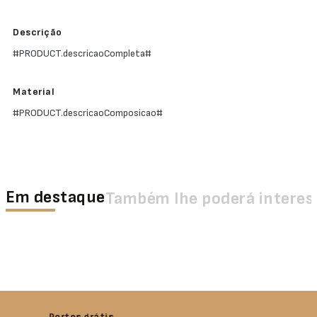
Descrição
#PRODUCT.descricaoCompleta#
Material
#PRODUCT.descricaoComposicao#
Em destaque
Também lhe poderá interes
Devolução garantida