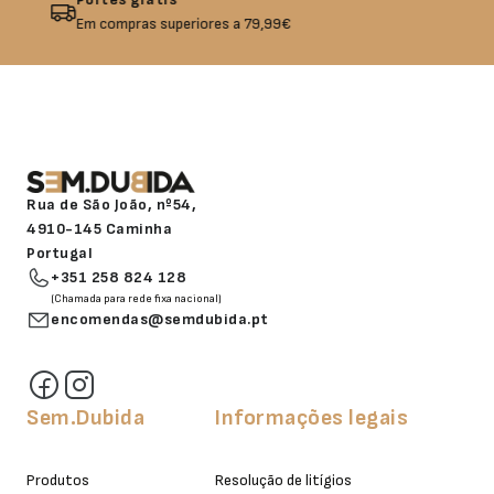
Não gostou? Troque o seu produto!
Rua de São João, nº54,
4910-145 Caminha
Portugal
+351 258 824 128
(Chamada para rede fixa nacional)
encomendas@semdubida.pt
Sem.Dubida
Informações legais
Produtos
Resolução de litígios