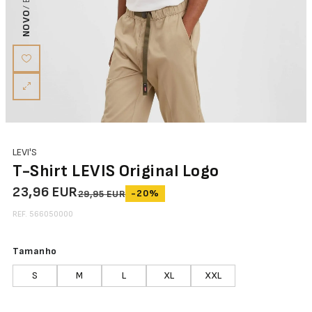
NOVO
LEVI'S
T-Shirt LEVIS Original Logo
23,96 EUR
-20%
29,95 EUR
REF. 566050000
Tamanho
S
M
L
XL
XXL