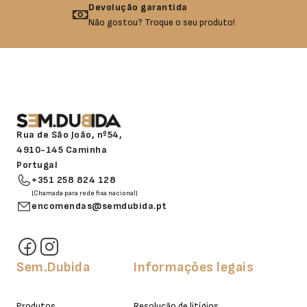
Devolução garantida
Não gostou? Troque o seu produto!
Rua de São João, nº54,
4910-145 Caminha
Portugal
+351 258 824 128
(Chamada para rede fixa nacional)
encomendas@semdubida.pt
Sem.Dubida
Informações legais
Produtos
Resolução de litígios