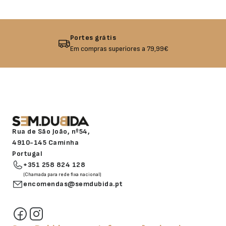
Devolução garantida
Não gostou? Troque o seu produto!
Rua de São João, nº54,
4910-145 Caminha
Portugal
+351 258 824 128
(Chamada para rede fixa nacional)
encomendas@semdubida.pt