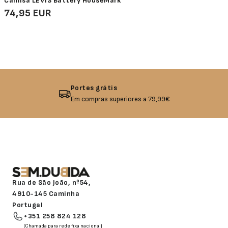
Camisa LEVIS Battery HouseMark
74,95 EUR
Devolução garantida
Não gostou? Troque o seu produto!
Rua de São João, nº54,
4910-145 Caminha
Portugal
+351 258 824 128
(Chamada para rede fixa nacional)