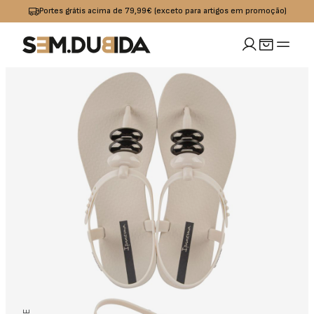
acima de 79,99€ (exceto para artigos em promoção)
Portes gráti
MULHER
idades
io
Calçado
Acessórios
omoções
Jeans
Sapatilhas
Boxers
OUTLET
Calças
Sandalias I
Bolsas
Chinelos
Calções
Bones
s
Praia
Cintos
Casacos
Meias