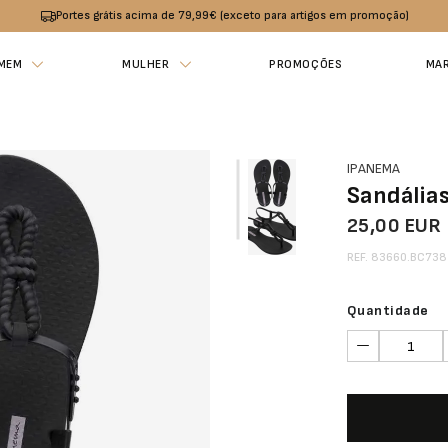
Portes grátis acima de 79,99€ (exceto para artigos em promoção)
MEM
MULHER
PROMOÇÕES
MA
IPANEMA
Sandália
25,00 EUR
REF. 83660.BC738
Quantidade