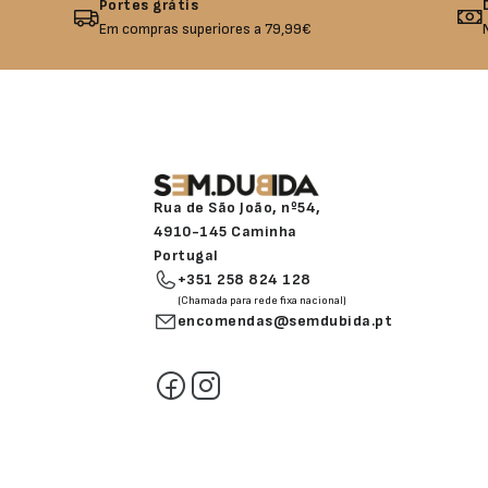
Portes grátis
Em compras superiores a 79,99€
Rua de São João, nº54,
4910-145 Caminha
Portugal
+351 258 824 128
(Chamada para rede fixa nacional)
encomendas@semdubida.pt