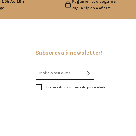
 10h Às 19h
Pagamentos seguros
go!
Pague rápido e eficaz
Subscreva à newsletter!
Li e aceito os termos de privacidade.