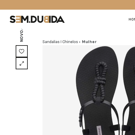
/ EXCLUSIVO ON-LINE
HO
NOVO
Sandalias I Chinelos
• Mulher