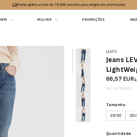
Portes grátis acima de 79,99€ (exceto para artigos em promoção)
MEM
MULHER
PROMOÇÕES
MA
LEVI'S
Jeans LE
LightWei
66,57 EUR
1
REF. A87460001
Tamanho
29/30
30/
Quantidade