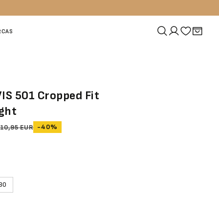
RCAS
VIS 501 Cropped Fit
ght
-40%
10,95 EUR
30