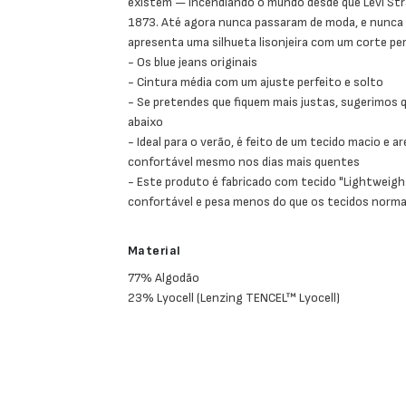
existem — incendiando o mundo desde que Levi Stra
1873. Até agora nunca passaram de moda, e nunca ir
apresenta uma silhueta lisonjeira com um corte pe
- Os blue jeans originais
- Cintura média com um ajuste perfeito e solto
- Se pretendes que fiquem mais justas, sugerimo
abaixo
- Ideal para o verão, é feito de um tecido macio e a
confortável mesmo nos dias mais quentes
- Este produto é fabricado com tecido "Lightweight
confortável e pesa menos do que os tecidos norma
Material
77% Algodão
23% Lyocell (Lenzing TENCEL™ Lyocell)