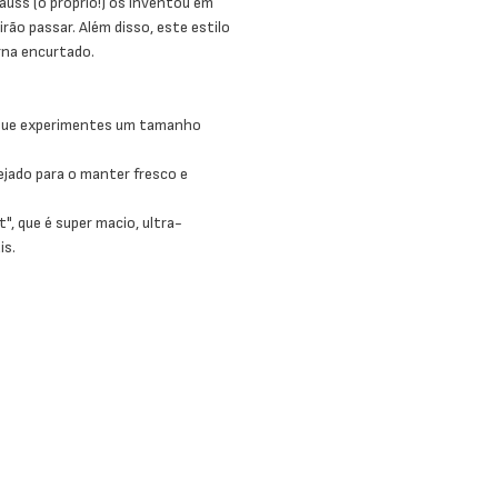
uss (o próprio!) os inventou em
ão passar. Além disso, este estilo
rna encurtado.
s que experimentes um tamanho
rejado para o manter fresco e
", que é super macio, ultra-
is.