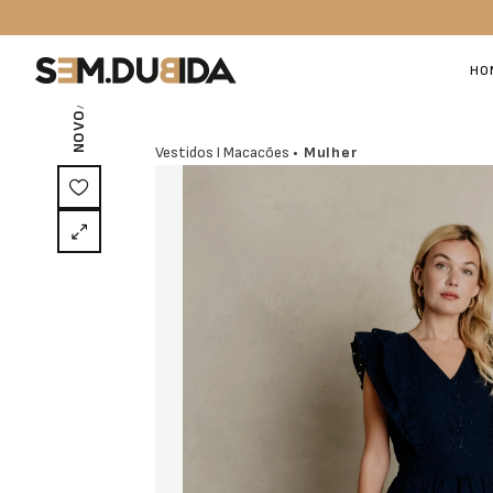
/ EXCLUSIVO ON-LINE
HO
NOVO
Vestidos I Macacões
• Mulher