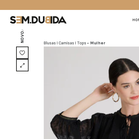
/ EXCLUSIVO ON-LINE
HO
NOVO
Blusas I Camisas I Tops
• Mulher