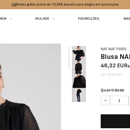
Portes grátis acima de 79,99€ (exceto para artigos em promoção)
MEM
MULHER
PROMOÇÕES
MA
NAF NAF PARIS
Blusa NA
46,32 EUR
5
REF. BHNC207
Quantidade