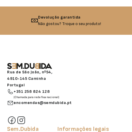
Devolução garantida
Não gostou? Troque o seu produto!
Rua de São João, nº54,
4910-145 Caminha
Portugal
+351 258 824 128
(Chamada para rede fixa nacional)
encomendas@semdubida.pt
Sem.Dubida
Informações legais