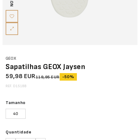
NOVO
GEOX
Sapatilhas GEOX Jaysen
59,98 EUR
-50%
119,95 EUR
REF. D151BB
Tamanho
40
Quantidade