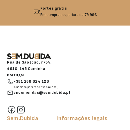
Portes grátis
Em compras superiores a 79,99€
Rua de São João, nº54,
4910-145 Caminha
Portugal
+351 258 824 128
(Chamada para rede fixa nacional)
encomendas@semdubida.pt
Sem.Dubida
Informações legais