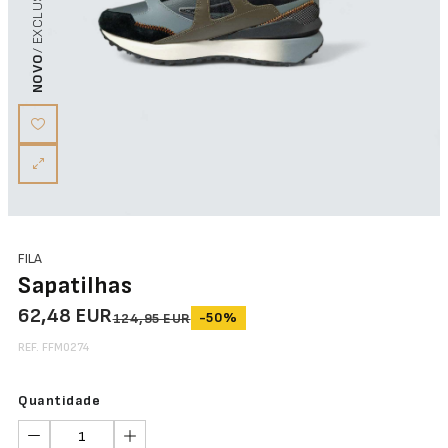
NOVO
FILA
Sapatilhas
62,48 EUR
-50%
124,95 EUR
REF. FFM0274
Quantidade