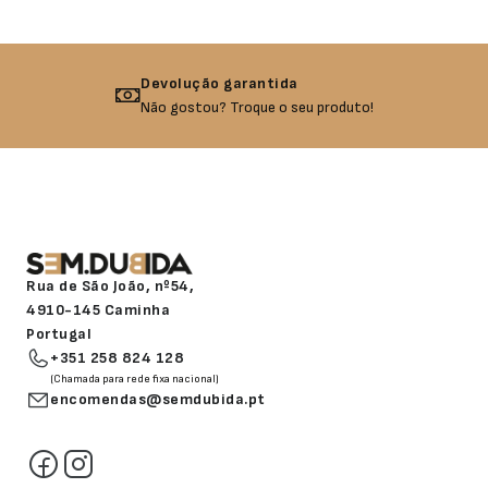
Devolução garantida
Não gostou? Troque o seu produto!
Rua de São João, nº54,
4910-145 Caminha
Portugal
+351 258 824 128
(Chamada para rede fixa nacional)
encomendas@semdubida.pt