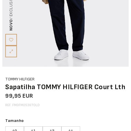
NOVO
TOMMY HILFIGER
Sapatilha TOMMY HILFIGER Court Lth
99,95 EUR
REF. FM0FM05367OLD
Tamanho
40
41
43
44